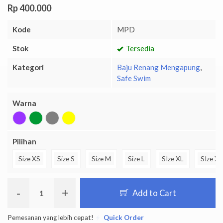
Rp 400.000
Kode
MPD
Stok
Tersedia
Kategori
Baju Renang Mengapung
,
Safe Swim
Warna
Pilihan
Size XS
Size S
Size M
Size L
SIze XL
SIze X
-
+
Add to Cart
Pemesanan yang lebih cepat!
Quick Order