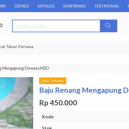
RIM
CEK RESI
KATALOG
KONFIRMASI
TESTIMONIAL
tuk Tahun Pertama
ng Mengapung Dewasa M2D
Edisi Terbatas
Baju Renang Mengapung 
Rp 450.000
Kode
Stok