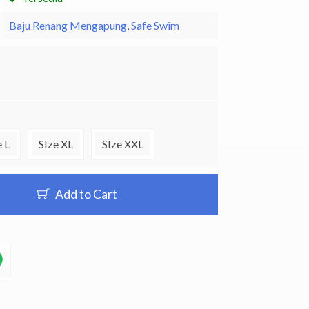
Baju Renang Mengapung
,
Safe Swim
e L
SIze XL
SIze XXL
Add to Cart