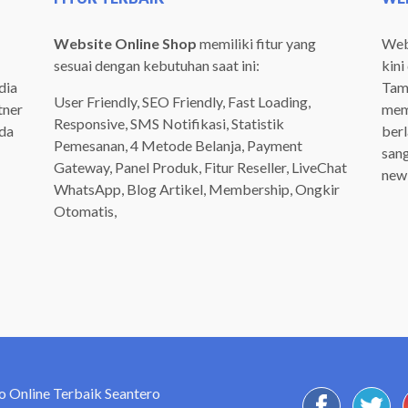
Website Online Shop
memiliki fitur yang
Webs
sesuai dengan kebutuhan saat ini:
kini
dia
Tamp
User Friendly, SEO Friendly, Fast Loading,
tner
mem
Responsive, SMS Notifikasi, Statistik
ada
ber
Pemesanan, 4 Metode Belanja, Payment
san
Gateway, Panel Produk, Fitur Reseller, LiveChat
newb
WhatsApp, Blog Artikel, Membership, Ongkir
Otomatis,
o Online Terbaik Seantero