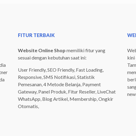
FITUR TERBAIK
WEB
Website Online Shop
memiliki fitur yang
Webs
sesuai dengan kebutuhan saat ini:
kini
dia
Tamp
User Friendly, SEO Friendly, Fast Loading,
tner
mem
Responsive, SMS Notifikasi, Statistik
ada
ber
Pemesanan, 4 Metode Belanja, Payment
san
Gateway, Panel Produk, Fitur Reseller, LiveChat
newb
WhatsApp, Blog Artikel, Membership, Ongkir
Otomatis,