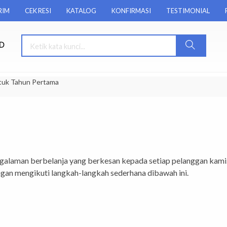
RIM
CEK RESI
KATALOG
KONFIRMASI
TESTIMONIAL
tuk Tahun Pertama
alaman berbelanja yang berkesan kepada setiap pelanggan kami
an mengikuti langkah-langkah sederhana dibawah ini.