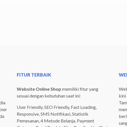
FITUR TERBAIK
WEB
Website Online Shop
memiliki fitur yang
Webs
sesuai dengan kebutuhan saat ini:
kini
dia
Tamp
User Friendly, SEO Friendly, Fast Loading,
tner
mem
Responsive, SMS Notifikasi, Statistik
ada
ber
Pemesanan, 4 Metode Belanja, Payment
san