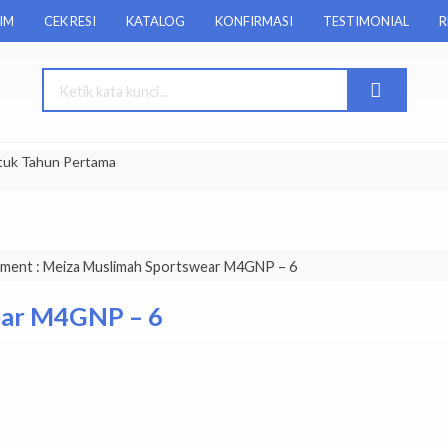
RIM
CEK RESI
KATALOG
KONFIRMASI
TESTIMONIAL
R
tuk Tahun Pertama
hment : Meiza Muslimah Sportswear M4GNP – 6
ear M4GNP – 6