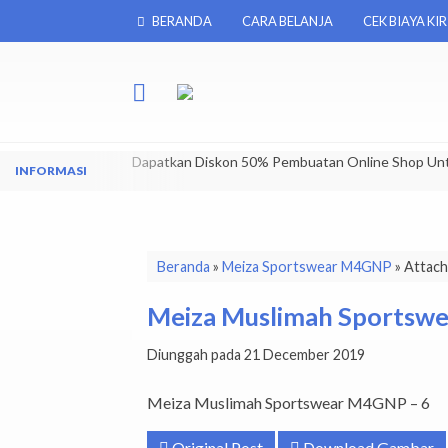
BERANDA
CARA BELANJA
CEK BIAYA KI
Dapatkan Diskon 50% Pembuatan Online Shop Un
Beranda
»
Meiza Sportswear M4GNP
» Attac
Meiza Muslimah Sportsw
Diunggah pada 21 December 2019
Meiza Muslimah Sportswear M4GNP – 6
Original Post
Download Gambar