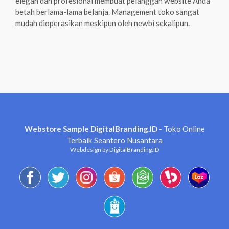
elegan dan profesional membuat pelanggan website Anda
betah berlama-lama belanja. Management toko sangat
mudah dioperasikan meskipun oleh newbi sekalipun.
Webstore Sample DigitalBranding.ID
- Toko Online
Terbaik Seantero Nusantara
Webdesign by DigitalBranding.ID