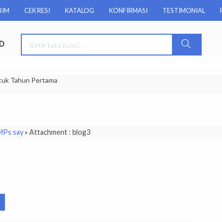
RIM
CEK RESI
KATALOG
KONFIRMASI
TESTIMONIAL
tuk Tahun Pertama
 MPs say
» Attachment : blog3