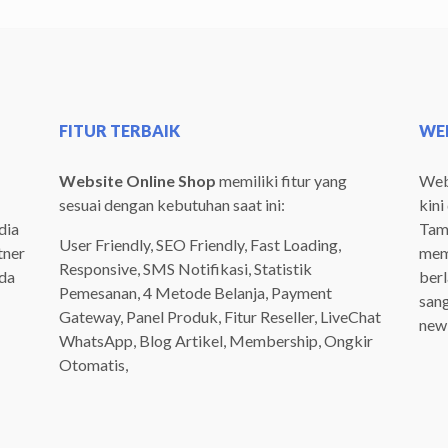
FITUR TERBAIK
WEB
Website Online Shop
memiliki fitur yang
Webs
sesuai dengan kebutuhan saat ini:
kini
dia
Tamp
User Friendly, SEO Friendly, Fast Loading,
tner
mem
Responsive, SMS Notifikasi, Statistik
ada
ber
Pemesanan, 4 Metode Belanja, Payment
san
Gateway, Panel Produk, Fitur Reseller, LiveChat
newb
WhatsApp, Blog Artikel, Membership, Ongkir
Otomatis,