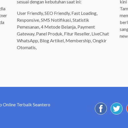
sesuai dengan kebutuhan saat ini:
kini
dia
Tamp
User Friendly, SEO Friendly, Fast Loading,
tner
mem
Responsive, SMS Notifikasi, Statistik
ada
ber
Pemesanan, 4 Metode Belanja, Payment
san
Gateway, Panel Produk, Fitur Reseller, LiveChat
newb
WhatsApp, Blog Artikel, Membership, Ongkir
Otomatis,
o Online Terbaik Seantero