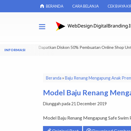
BERANDA
CARA BELANJA
CEK BIAYA KI
Dapatkan Diskon 50% Pembuatan Online Shop Un
Beranda
»
Baju Renang Mengapung Anak Pre
Model Baju Renang Menga
Diunggah pada 21 December 2019
Model Baju Renang Mengapung Safe Swim 
Original Post
Download Gambar