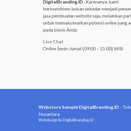
DigitalBranding.ID
. Karenanya, kami
berkomitmen bukan sekedar menjadi penye
jasa pembuatan website saja, melainkan par
untuk memaksimalkan potensi online yang 
pada bisnis Anda
Live Chat
Online Senin-Jumat (09:00 – 15:00) WIB
Webstore Sample DigitalBranding.ID
- Tok
Nusantara
Webdesign by DigitalBranding.ID