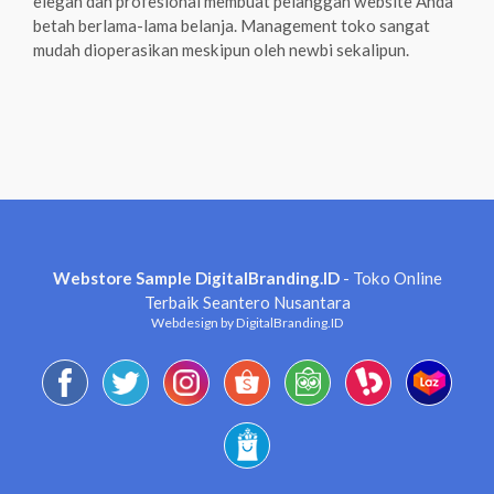
elegan dan profesional membuat pelanggan website Anda
betah berlama-lama belanja. Management toko sangat
mudah dioperasikan meskipun oleh newbi sekalipun.
Webstore Sample DigitalBranding.ID
- Toko Online
Terbaik Seantero Nusantara
Webdesign by DigitalBranding.ID