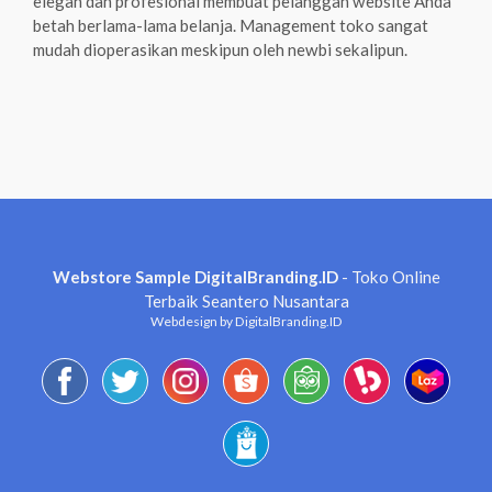
elegan dan profesional membuat pelanggan website Anda
betah berlama-lama belanja. Management toko sangat
mudah dioperasikan meskipun oleh newbi sekalipun.
Webstore Sample DigitalBranding.ID
- Toko Online
Terbaik Seantero Nusantara
Webdesign by DigitalBranding.ID